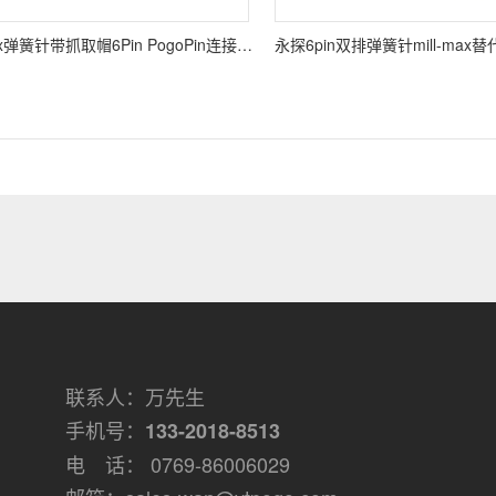
替代Mill-Max弹簧针带抓取帽6Pin PogoPin连接器非标厂家定制
联系人：万先生
手机号：
133-2018-8513
电 话： 0769-86006029