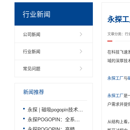
行业新闻
永探工
公司新闻
文章分类：行
行业新闻
在科技飞速
域的深厚技
常见问题
永探工厂
与
新闻推荐
永探工厂
是
户需求并提
永探 | 磁吸pogopin技术领导者，开启智能连接新时代
永探POGOPIN：全系无损替代Mill-max，国产龙头工厂
从结构上看
永探POGOPIN：高精度国产弹簧针，完美替代Mill-max连接器