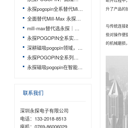
断开过程中
永探pogopin全系替代Mill-Max：全品类适配，高品质稳定之选
升了产品的
全面替代Mill-Max 永探Pogopin精密连接器，重构高端互连性价比标杆
与传统连接
mill-max替代选永探｜全系兼容升级，行业领先替代方案
些对操作便
永探POGOPIN全系实现MILL-MAX国产精准替代
的机械磨损
深耕磁吸pogopin领域，永探以技术与定制实力筑牢行业龙头壁垒
永探POGOPIN全系列替代MILL-MAX产品优势解析
永探磁吸pogopin在智能穿戴上的运用
联系我们
深圳永探电子有限公司
电话：133-2018-8513
座机：0769-86006029