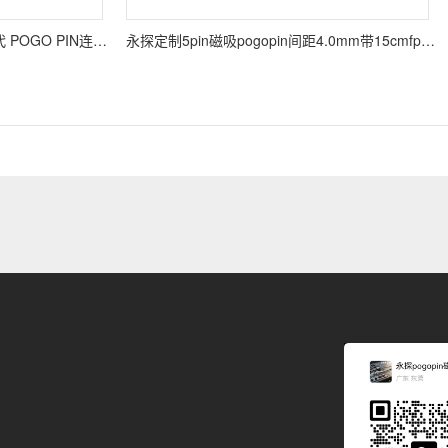
永探6pin双排弹簧针mill-max替代 POGO PIN连接器 镀金低阻大电流
永探定制5pin磁吸pogopin间距4.0mm带15cmfpc软板适用于智能穿戴